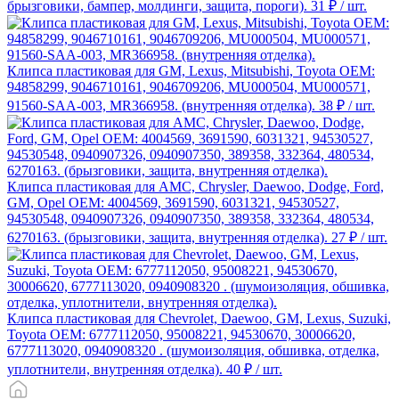
брызговики, бампер, молдинги, защита, пороги).
31 ₽
/ шт.
Клипса пластиковая для GM, Lexus, Mitsubishi, Toyota ОЕМ:
94858299, 9046710161, 9046709206, MU000504, MU000571,
91560-SAA-003, MR366958. (внутренняя отделка).
38 ₽
/ шт.
Клипса пластиковая для AMC, Chrysler, Daewoo, Dodge, Ford,
GM, Opel ОЕМ: 4004569, 3691590, 6031321, 94530527,
94530548, 0940907326, 0940907350, 389358, 332364, 480534,
6270163. (брызговики, защита, внутренняя отделка).
27 ₽
/ шт.
Клипса пластиковая для Chevrolet, Daewoo, GM, Lexus, Suzuki,
Toyota ОЕМ: 6777112050, 95008221, 94530670, 30006620,
6777113020, 0940908320 . (шумоизоляция, обшивка, отделка,
уплотнители, внутренняя отделка).
40 ₽
/ шт.