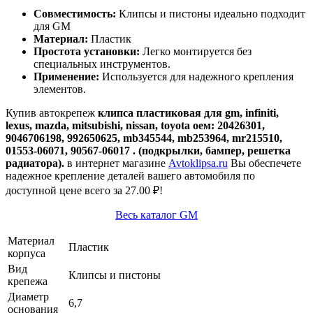
Совместимость:
Клипсы и пистоны идеально подходит
для GM
Материал:
Пластик
Простота установки:
Легко монтируется без
специальных инструментов.
Применение:
Используется для надежного крепления
элементов.
Купив автокрепеж
клипса пластиковая для gm, infiniti,
lexus, mazda, mitsubishi, nissan, toyota оем: 20426301,
9046706198, 992650625, mb345544, mb253964, mr215510,
01553-06071, 90567-06017 . (подкрылки, бампер, решетка
радиатора).
в интернет магазине
Avtoklipsa.ru
Вы обеспечете
надежное крепление деталей вашего автомобиля по
доступной цене всего за 27.00 ₽!
Весь каталог GM
Материал
Пластик
корпуса
Вид
Клипсы и пистоны
крепежа
Диаметр
6,7
основания