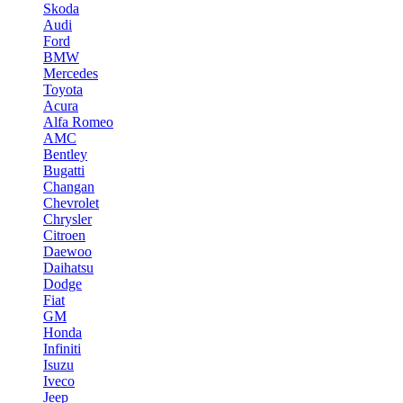
Skoda
Audi
Ford
BMW
Mercedes
Toyota
Acura
Alfa Romeo
AMC
Bentley
Bugatti
Changan
Chevrolet
Chrysler
Citroen
Daewoo
Daihatsu
Dodge
Fiat
GM
Honda
Infiniti
Isuzu
Iveco
Jeep