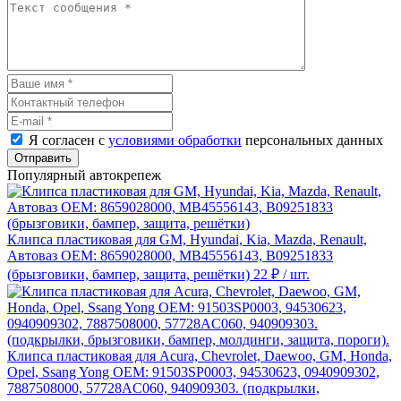
Я согласен с
условиями обработки
персональных данных
Отправить
Популярный автокрепеж
Клипса пластиковая для GM, Hyundai, Kia, Mazda, Renault,
Автоваз ОЕМ: 8659028000, MB45556143, B09251833
(брызговики, бампер, защита, решётки)
22 ₽
/ шт.
Клипса пластиковая для Acura, Chevrolet, Daewoo, GM, Honda,
Opel, Ssang Yong ОЕМ: 91503SP0003, 94530623, 0940909302,
7887508000, 57728AC060, 940909303. (подкрылки,