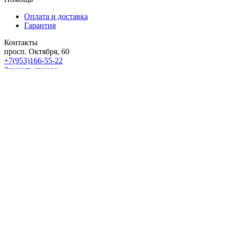
Оплата и доставка
Гарантия
Контакты
просп. Октября, 60
+7(953)166-55-22
Заказать звонок
Подписывайтесь на рассылку
Выберите рассылку
Первая кампания
Подписаться
2018 - 2026 © «Автоклипса.ру - интернет-магазин
автокрепежа»
Политика конфиденциальности
Этот сайт собирает cookie-файлы, данные об IP-адресе и
местоположении пользователей. Дальнейшее использование
сайта означает ваше согласие на обработку таких данных.
Не нашли нужный товар?
Мы подберём нужный вам крепеж за Вас!
Всего за пару минут!
Мобильный телефон
Email