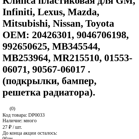
Клипса пластиковая для GM,
Infiniti, Lexus, Mazda,
Mitsubishi, Nissan, Toyota
ОЕМ: 20426301, 9046706198,
992650625, MB345544,
MB253964, MR215510, 01553-
06071, 90567-06017 .
(подкрылки, бампер,
решетка радиатора).
(0)
Код товара: DP0033
Наличие: много
27 ₽
/ шт.
До конца акции осталось:
00
дн.