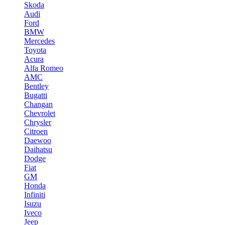
Skoda
Audi
Ford
BMW
Mercedes
Toyota
Acura
Alfa Romeo
AMC
Bentley
Bugatti
Changan
Chevrolet
Chrysler
Citroen
Daewoo
Daihatsu
Dodge
Fiat
GM
Honda
Infiniti
Isuzu
Iveco
Jeep