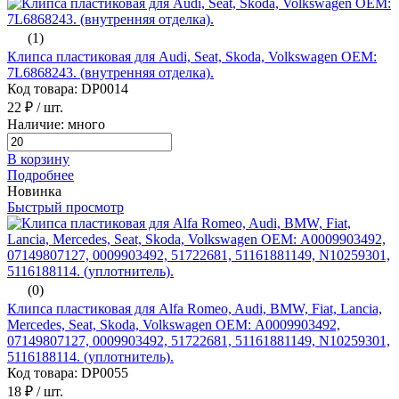
(1)
Клипса пластиковая для Audi, Seat, Skoda, Volkswagen ОЕМ:
7L6868243. (внутренняя отделка).
Код товара: DP0014
22 ₽
/ шт.
Наличие: много
В корзину
Подробнее
Новинка
Быстрый просмотр
(0)
Клипса пластиковая для Alfa Romeo, Audi, BMW, Fiat, Lancia,
Mercedes, Seat, Skoda, Volkswagen ОЕМ: A0009903492,
07149807127, 0009903492, 51722681, 51161881149, N10259301,
5116188114. (уплотнитель).
Код товара: DP0055
18 ₽
/ шт.