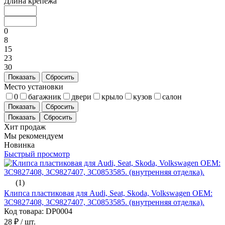
Длина крепежа
0
8
15
23
30
Показать
Сбросить
Место установки
0
багажник
двери
крыло
кузов
салон
Показать
Сбросить
Хит продаж
Мы рекомендуем
Новинка
Быстрый просмотр
(1)
Клипса пластиковая для Audi, Seat, Skoda, Volkswagen ОЕМ:
3C9827408, 3C9827407, 3C0853585. (внутренняя отделка).
Код товара: DP0004
28 ₽
/ шт.