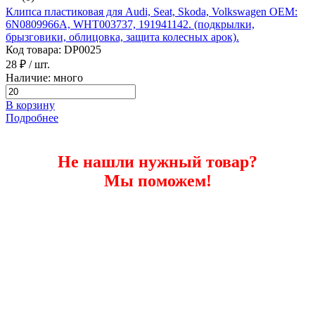
Клипса пластиковая для Audi, Seat, Skoda, Volkswagen ОЕМ:
6N0809966A, WHT003737, 191941142. (подкрылки,
брызговики, облицовка, защита колесных арок).
Код товара: DP0025
28 ₽
/ шт.
Наличие: много
В корзину
Подробнее
Не нашли нужный товар?
Мы поможем!
Помощь в подборе
Купить автокрепеж для Seat в розницу
и оптом с доставкой по Уфе, России и
СНГ