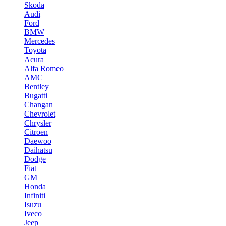
Skoda
Audi
Ford
BMW
Mercedes
Toyota
Acura
Alfa Romeo
AMC
Bentley
Bugatti
Changan
Chevrolet
Chrysler
Citroen
Daewoo
Daihatsu
Dodge
Fiat
GM
Honda
Infiniti
Isuzu
Iveco
Jeep